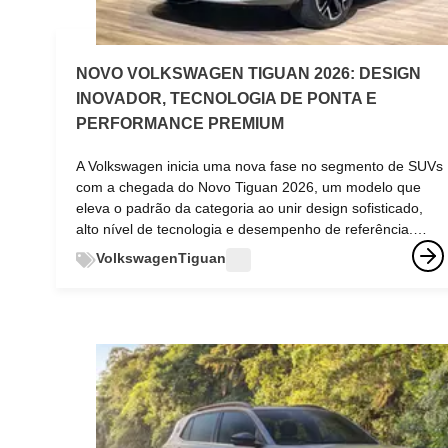
NOVO VOLKSWAGEN TIGUAN 2026: DESIGN
INOVADOR, TECNOLOGIA DE PONTA E
PERFORMANCE PREMIUM
A Volkswagen inicia uma nova fase no segmento de SUVs
com a chegada do Novo Tiguan 2026, um modelo que
eleva o padrão da categoria ao unir design sofisticado,
alto nível de tecnologia e desempenho de referência.
Apresentado no Brasil em versão única R-Line, o SUV
Volkswagen
Tiguan
suv
chega com uma proposta mais premium e focada em
entregar uma experiência completa ao motorista e
passageiros. Mais do que uma simples atualização, o
novo Tiguan representa uma evolução clara em relação à
geração anterior, trazendo avanços significativos em
todos os aspectos — do visual ao conjunto mecânico.
Design renovado e identidade luminosa marcante O
primeiro impacto do Novo Tiguan 2026 está no seu
design. A Volkswagen apostou em uma linguagem visual