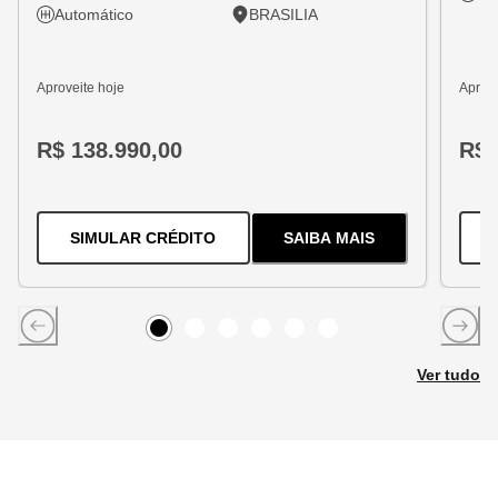
Automático
BRASILIA
Aproveite hoje
Aprove
R$ 138.990,00
R$ 
PARA O
TRACKER 1.2 TURBO FLEX
SIMULAR CRÉDITO
SAIBA MAIS
SOBRE
O
TRACKER 1
Item
0
Item
Item
1
Item
2
Item
3
Item
4
5
Ver tudo