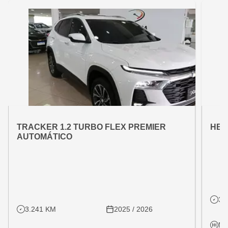
OFERTA ESPECIAL
OFE
VARIANT:
VARIAN
TRACKER 1.2 TURBO FLEX PREMIER
HB2
AUTOMÁTICO
31
3.241 KM
2025 / 2026
Ma