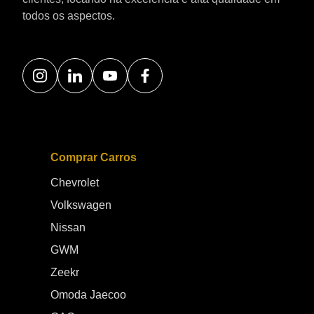
diferencial do modelo está no sistema de tração integral
todos os aspectos.
inteligente XWD 4x4, que permite distribuir a força entre
as rodas conforme as condições de condução. Essa
tecnologia proporciona mais segurança em pisos de baixa
aderência, estradas de terra, lama, areia e terrenos mais
desafiadores, oferecendo maior controle ao motorista.
Mais do que um SUV de aparência robusta, o JETOUR T2
4X4 entrega recursos pensados para quem gosta de
explorar novos caminhos sem abrir mão do conforto e da
tecnologia. Desempenho híbrido com alta potência e
eficiência Um dos grandes destaques do JETOUR T2 4X4
Comprar Carros
está no seu conjunto híbrido plug in. O modelo combina
Chevrolet
motor 1.5 turbo a combustão com três motores elétricos,
entregando uma experiência de condução com respostas
Volkswagen
rápidas, alto torque e eficiência energética. A configuração
Nissan
4x4 conta com números impressionantes de desempenho,
chegando a até 597 cv de potência combinada e torque
GWM
elevado, características que colocam o SUV em uma
Zeekr
posição de destaque entre os modelos híbridos
disponíveis no mercado brasileiro. Outro ponto forte é a
Omoda Jaecoo
autonomia. Graças à sua bateria de alta capacidade, o