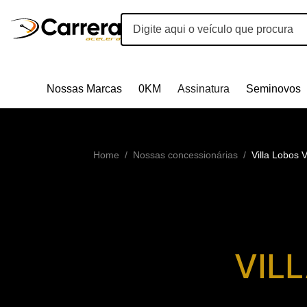
Nossas Marcas
0KM
Assinatura
Seminovos
Home
/
Nossas concessionárias
/
Villa Lobos 
VIL