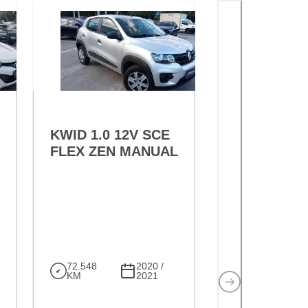
RESERVADO
VARIANT:
RESERVED
KWID 1.0 12V SCE
KWID 1.0 12V
FLEX ZEN MANUAL
FLEX INTENS
MANUAL
72.548
2020 /
KM
2021
81.748
20
KM
2