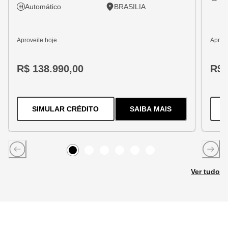
Automático
BRASILIA
Aproveite hoje
Aprove
R$ 138.990,00
R$ 
PARA O
TRACKER 1.2 TURBO FLEX
SIMULAR CRÉDITO
SAIBA MAIS
SOBRE
O
TRACKER 1
Item
0
Item
Item
1
Item
2
Item
3
Item
4
5
Ver tudo