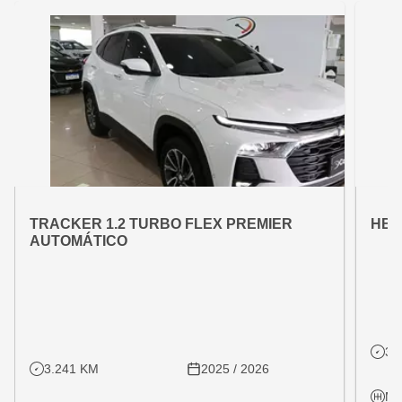
OFERTA ESPECIAL
OFE
VARIANT:
VARIAN
TRACKER 1.2 TURBO FLEX PREMIER
HB2
AUTOMÁTICO
31
3.241 KM
2025 / 2026
Ma