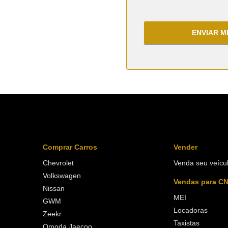
ENVIAR 
Comprar Carros
Vender
Chevrolet
Venda seu veícu
Volkswagen
Vendas para C
Nissan
MEI
GWM
Locadoras
Zeekr
Taxistas
Omoda Jaecoo