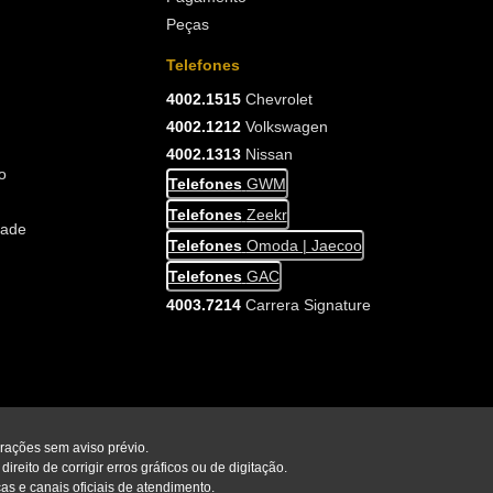
Peças
Telefones
4002.1515
Chevrolet
4002.1212
Volkswagen
4002.1313
Nissan
o
Telefones
GWM
Telefones
Zeekr
dade
Telefones
Omoda | Jaecoo
Telefones
GAC
4003.7214
Carrera Signature
erações sem aviso prévio.
reito de corrigir erros gráficos ou de digitação.
as e canais oficiais de atendimento.