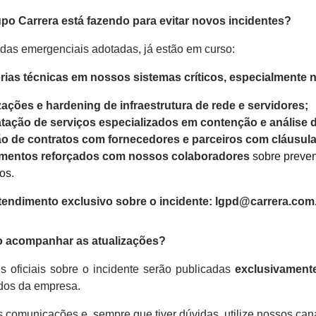
upo Carrera está fazendo para evitar novos incidentes?
as emergenciais adotadas, já estão em curso:
rias técnicas em nossos sistemas críticos
, especialmente 
zações e hardening de infraestrutura de rede e servidores;
tação de serviços especializados em contenção e análise
o de contratos com fornecedores e parceiros com cláusul
amentos reforçados com nossos colaboradores
sobre preven
os.
atendimento exclusivo sobre o incidente: lgpd@carrera.com
o acompanhar as atualizações?
s oficiais sobre o incidente serão publicadas
exclusivamente
ados da empresa.
s comunicações e, sempre que tiver dúvidas, utilize nossos canai