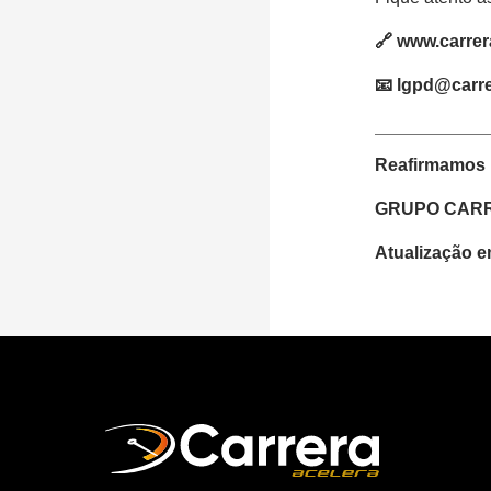
🔗
www.carrer
📧 lgpd@carr
Reafirmamos 
GRUPO CAR
Atualização e