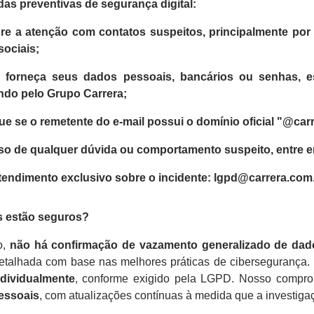
as preventivas de segurança digital:
re a atenção com contatos suspeitos
, principalmente por
sociais;
 forneça seus dados pessoais, bancários ou senhas
, 
do pelo Grupo Carrera;
que se o remetente do e-mail possui o domínio oficial "@car
o de qualquer dúvida ou comportamento suspeito,
entre e
atendimento exclusivo sobre o incidente: lgpd@carrera.com
s estão seguros?
o,
não há confirmação de vazamento generalizado de dado
etalhada com base nas melhores práticas de cibersegurança. 
ndividualmente
, conforme exigido pela LGPD. Nosso compr
essoais
, com atualizações contínuas à medida que a investiga