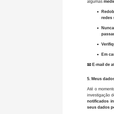
algumas
medid
Redob
redes 
Nunca
passan
Verifi
Em cas
📧 E-mail de 
5. Meus dado
Até o moment
investigação d
notificados i
seus dados p