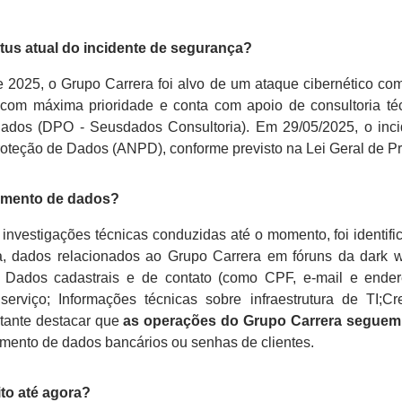
tatus atual do incidente de segurança?
2025, o Grupo Carrera foi alvo de um ataque cibernético com
 com máxima prioridade e conta com apoio de consultoria t
ados (DPO - Seusdados Consultoria). Em 29/05/2025, o inci
roteção de Dados (ANPD), conforme previsto na Lei Geral de 
amento de dados?
nvestigações técnicas conduzidas até o momento, foi identif
a, dados relacionados ao Grupo Carrera em fóruns da dark 
: Dados cadastrais e de contato (como CPF, e-mail e ender
serviço; Informações técnicas sobre infraestrutura de TI;Cr
rtante destacar que
as operações do Grupo Carrera seguem
mento de dados bancários ou senhas de clientes.
eito até agora?