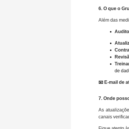
6. O que o Gr
Além das medid
Audito
Atuali
Contra
Revisã
Trein
de dad
📧 E-mail de 
7. Onde poss
As atualizaçõe
canais verific
Fique atento à