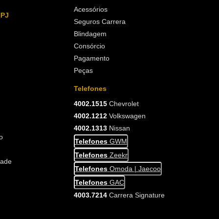
Acessórios
NPJ
Seguros Carrera
Blindagem
Consórcio
Pagamento
Peças
Telefones
4002.1515
Chevrolet
4002.1212
Volkswagen
4002.1313
Nissan
o
Telefones
GWM
Telefones
Zeekr
dade
Telefones
Omoda | Jaecoo
Telefones
GAC
4003.7214
Carrera Signature