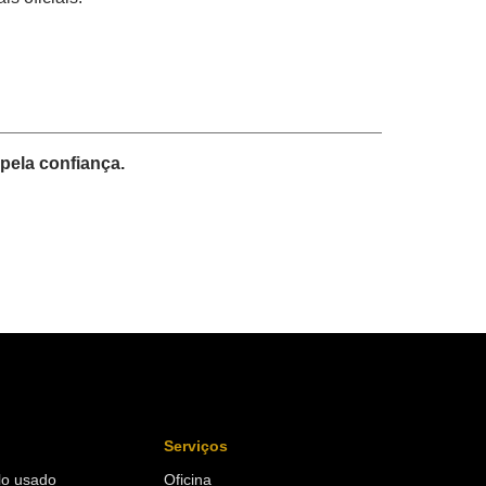
ela confiança.
Serviços
lo usado
Oficina