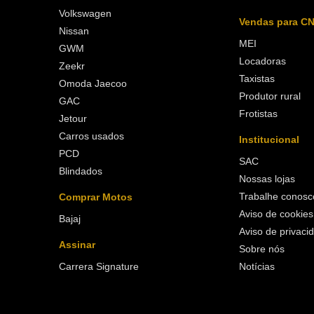
Volkswagen
Vendas para C
Nissan
MEI
GWM
Locadoras
Zeekr
Taxistas
Omoda Jaecoo
Produtor rural
GAC
Frotistas
Jetour
Carros usados
Institucional
PCD
SAC
Blindados
Nossas lojas
Trabalhe conosc
Comprar Motos
Aviso de cookies
Bajaj
Aviso de privaci
Assinar
Sobre nós
Carrera Signature
Notícias