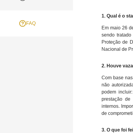
1. Qual é o s
FAQ
Em maio 26 de 
sendo tratado
Proteção de D
Nacional de P
2. Houve vaz
Com base nas i
não autorizad
podem incluir
prestação de 
internos. Impo
de comprometi
3. O que foi f