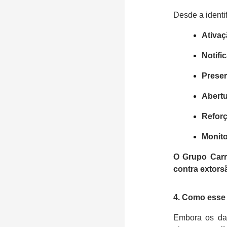
Desde a identi
Ativaç
Notifi
Preser
Abertu
Reforç
Monito
O Grupo Car
contra extorsã
4. Como esse 
Embora os dad