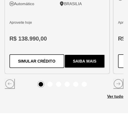
Automático
BRASILIA
Aproveite hoje
Aprove
R$ 138.990,00
R$ 
PARA O
TRACKER 1.2 TURBO FLEX
SIMULAR CRÉDITO
SAIBA MAIS
SOBRE
O
TRACKER 1
Item
0
Item
Item
1
Item
2
Item
3
Item
4
5
Ver tudo