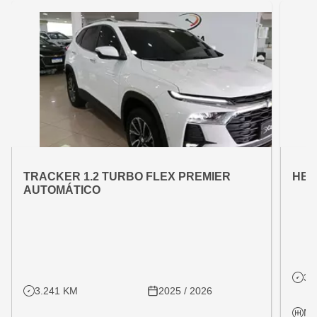
OFERTA ESPECIAL
OFE
VARIANT:
VARIAN
TRACKER 1.2 TURBO FLEX PREMIER
HB2
AUTOMÁTICO
31
3.241 KM
2025 / 2026
Ma