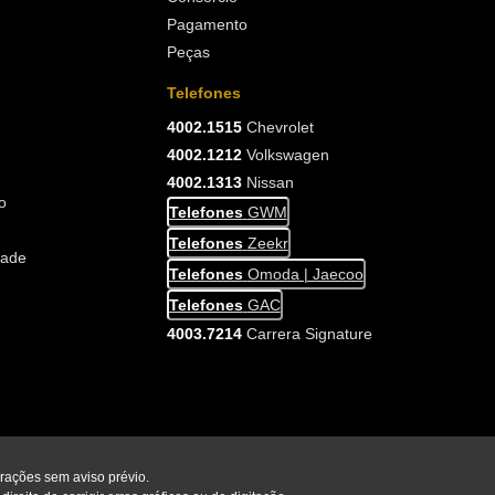
Pagamento
Peças
Telefones
4002.1515
Chevrolet
4002.1212
Volkswagen
4002.1313
Nissan
o
Telefones
GWM
Telefones
Zeekr
dade
Telefones
Omoda | Jaecoo
Telefones
GAC
4003.7214
Carrera Signature
erações sem aviso prévio.