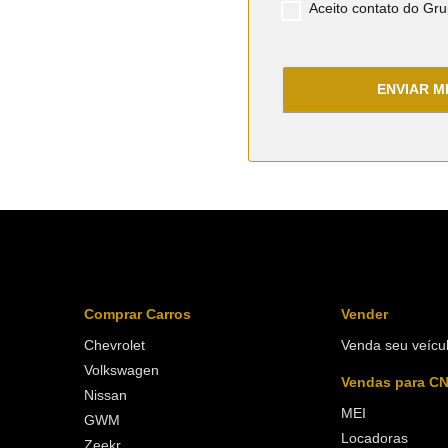
Aceito contato do Grup
ENVIAR 
Comprar Carros
Vender
Chevrolet
Venda seu veícu
Volkswagen
Vendas para C
Nissan
MEI
GWM
Locadoras
Zeekr