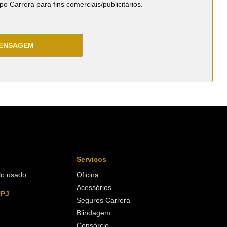
o Carrera para fins comerciais/publicitários.
MENSAGEM
Serviços
lo usado
Oficina
Acessórios
NPJ
Seguros Carrera
Blindagem
Consórcio