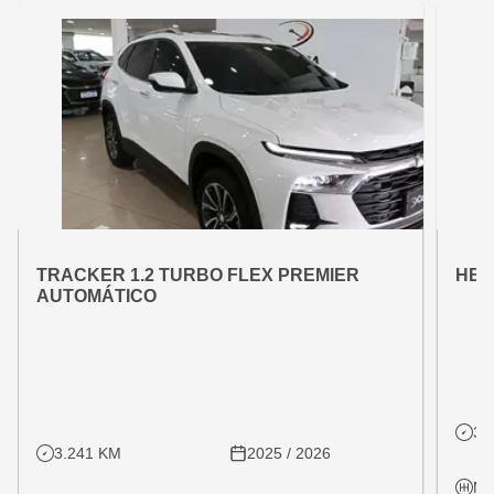
OFERTA ESPECIAL
OFE
VARIANT:
VARIAN
TRACKER 1.2 TURBO FLEX PREMIER
HB2
AUTOMÁTICO
31
3.241 KM
2025 / 2026
Ma