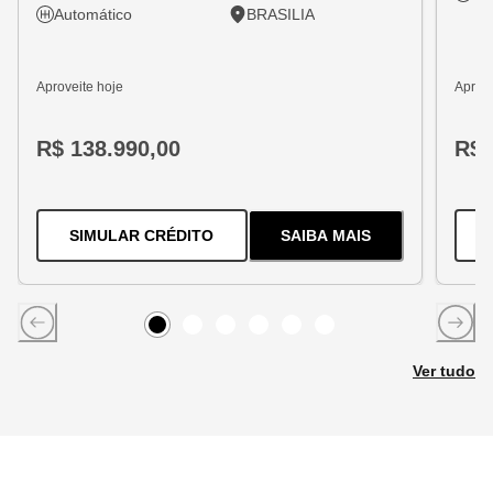
Automático
BRASILIA
Aproveite hoje
Aprove
R$ 138.990,00
R$ 
PARA O
TRACKER 1.2 TURBO FLEX
SIMULAR CRÉDITO
SAIBA MAIS
SOBRE
O
TRACKER 1
Item
0
Item
Item
1
Item
2
Item
3
Item
4
5
Ver tudo