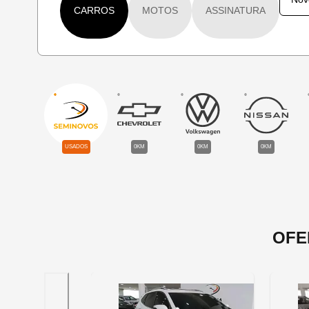
CARROS
MOTOS
ASSINATURA
USADOS
0KM
0KM
0KM
OFE