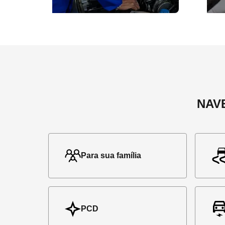
NAV
Para sua família
PCD