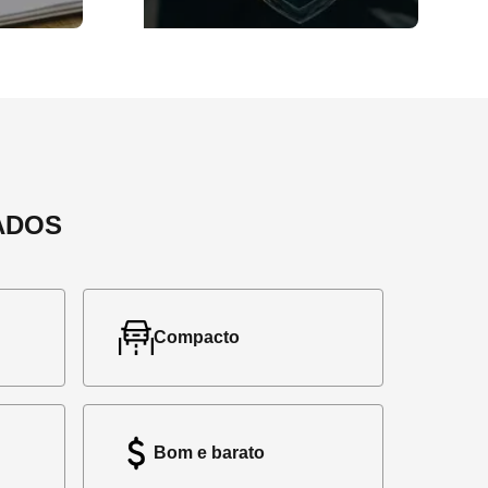
ADOS
Compacto
Bom e barato