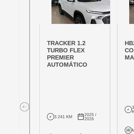
OFERTA ESPECIAL
OFE
VARIANT:
VARIAN
TRACKER 1.2
HB
TURBO FLEX
CO
PREMIER
MA
AUTOMÁTICO
2025 /
3.241 KM
2026