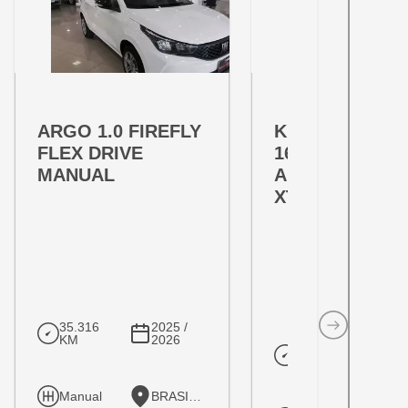
OFERTA ESPECIAL
OFERTA ESPECIAL
VARIANT:
VARIANT:
ARGO 1.0 FIREFLY
KICKS PLAY 1.
FLEX DRIVE
16V FLEXSTAR
MANUAL
ADVANCE PLU
XTRONIC
35.316
2025 /
KM
2026
10.205
202
KM
20
Manual
BRASILIA