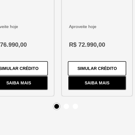
veite hoje
Aproveite hoje
76.990,00
R$ 72.990,00
1.2 TURBO FLEX PREMIER AUTOMÁTICO
PARA O
HB20 1.0 12V FLEX COMFORT MANUA
PARA O
SIMULAR CRÉDITO
SIMULAR CRÉDITO
SAIBA MAIS
SAIBA MAIS
BO FLEX PREMIER AUTOMÁTICO
SOBRE
O
HB20 1.0 12V FLEX COMFORT MANUAL
SOBRE
O
ARGO 1.
Item
0
Item
Item
1
2