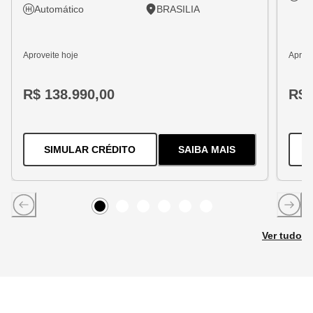
Automático
BRASILIA
Aproveite hoje
Aprove
R$ 138.990,00
R$ 
PARA O
TRACKER 1.2 TURBO FLEX
SIMULAR CRÉDITO
SAIBA MAIS
SOBRE
O
TRACKER 1
Item
0
Item
Item
1
Item
2
Item
3
Item
4
5
Ver tudo