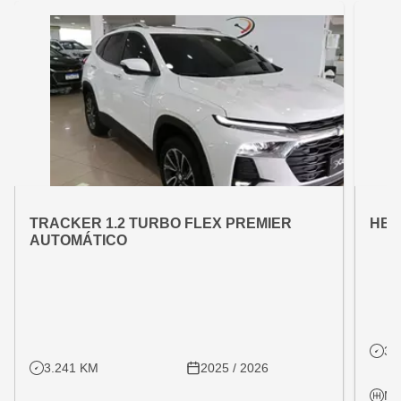
OFERTA ESPECIAL
OFE
VARIANT:
VARIAN
TRACKER 1.2 TURBO FLEX PREMIER
HB2
AUTOMÁTICO
31
3.241 KM
2025 / 2026
Ma