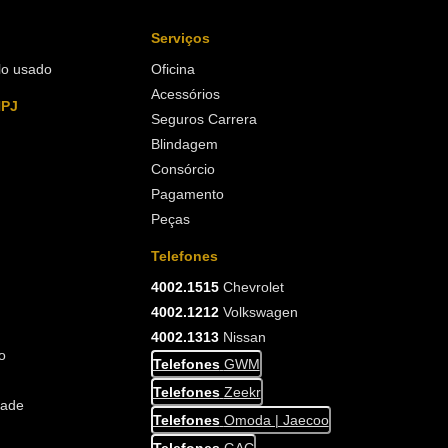
Serviços
lo usado
Oficina
Acessórios
NPJ
Seguros Carrera
Blindagem
Consórcio
Pagamento
Peças
Telefones
4002.1515
Chevrolet
4002.1212
Volkswagen
4002.1313
Nissan
o
Telefones
GWM
Telefones
Zeekr
dade
Telefones
Omoda | Jaecoo