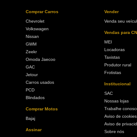
Comprar Carros
Vender
Chevrolet
Venda seu veícu
Volkswagen
Vendas para C
Nissan
MEI
GWM
Locadoras
Zeekr
Taxistas
Omoda Jaecoo
Produtor rural
GAC
Frotistas
Jetour
Carros usados
Institucional
PCD
SAC
Blindados
Nossas lojas
Trabalhe conosc
Comprar Motos
Aviso de cookies
Bajaj
Aviso de privaci
Assinar
Sobre nós