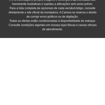
meramente ilustrativas e sujeitas a alterações sem aviso prévio.
Para a lista completa de opcionais de cada versão/código, consulte
diretamente o site oficial da montadora. A Carrera se reserva o direito
de corrigir erros gráficos ou de digitação.
Todas as ofertas estão condicionadas à disponibilidade de estoque.
Consulte condições vigentes em nossas lojas físicas e canais oficiais
de atendimento.