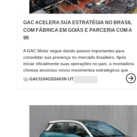
GAC ACELERA SUA ESTRATÉGIA NO BRASIL
COM FÁBRICA EM GOIÁS E PARCERIA COM A
99
A GAC Motor segue dando passos importantes para
consolidar sua presença no mercado brasileiro. Após
iniciar oficialmente suas operações no país, a montadora
chinesa anunciou novos movimentos estratégicos que
reforçam seu compromisso de longo prazo: a produção
GAC
GS4
GS3
AION UT
hibrido hev
nacional de veículos a partir de 2027 e uma parceria com
a plataforma de mobilidade 99 para ampliar a presença
de seus modelos entre motoristas de aplicativo. Essas
iniciativas demonstram que a GAC não chegou ao Brasil
apenas para importar veículos. A estratégia da marca
envolve investimentos em produção local,
desenvolvimento tecnológico e expansão da mobilidade
eletrificada, acompanhando uma tendência que vem
transformando o setor automotivo em todo o mundo.