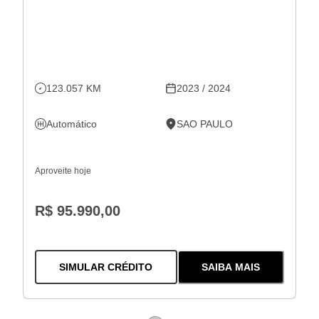
123.057 KM
2023 / 2024
Automático
SAO PAULO
Aproveite hoje
R$ 95.990,00
PARA O
KICKS 1.6 16V FLEXSTA
SIMULAR CRÉDITO
SAIBA MAIS
SOBRE
O
KICKS 1