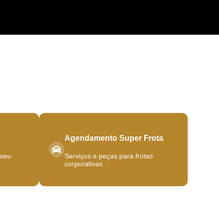
Agendamento Super Frota
 seu
Serviços e peças para frotas
corporativas