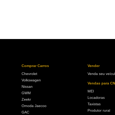
Comprar Carros
Vender
Chevrolet
Venda seu veícu
Volkswagen
Vendas para C
Nissan
MEI
GWM
Locadoras
Zeekr
Taxistas
Omoda Jaecoo
Produtor rural
GAC