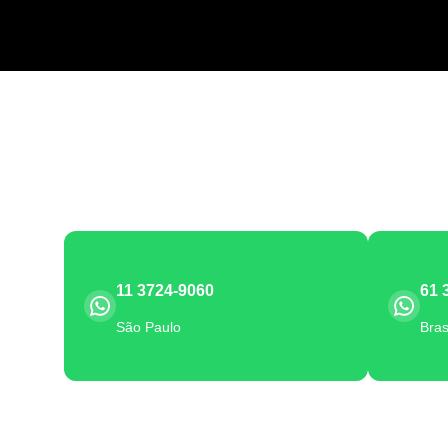
11 3724-9060
61 
São Paulo
Bras