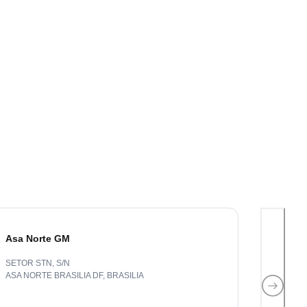
Asa Norte GM
Barra Fun
SETOR STN, S/N
Av Marques d
ASA NORTE BRASILIA DF
,
BRASILIA
Barra Funda,