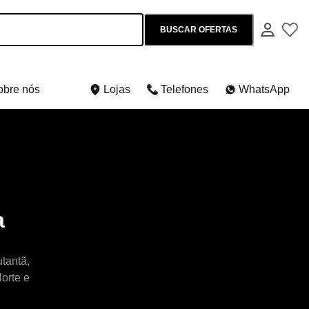
BUSCAR OFERTAS
obre nós
Lojas
Telefones
WhatsApp
a
tantã,
orte e