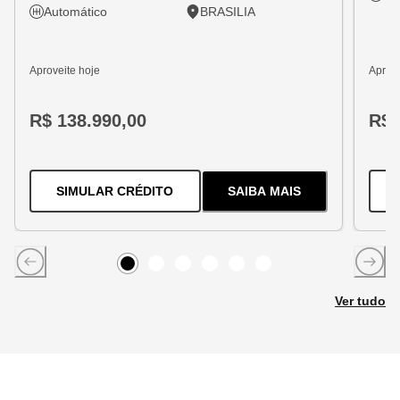
Automático
BRASILIA
Aproveite hoje
Aprove
R$ 138.990,00
R$ 
PARA O
TRACKER 1.2 TURBO FLEX
SIMULAR CRÉDITO
SAIBA MAIS
SOBRE
O
TRACKER 1
Item
0
Item
Item
1
Item
2
Item
3
Item
4
5
Ver tudo