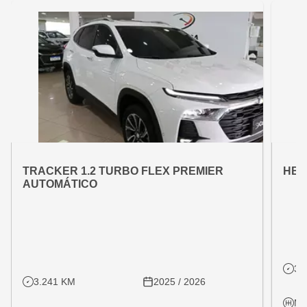
OFERTA ESPECIAL
OFE
VARIANT:
VARIAN
TRACKER 1.2 TURBO FLEX PREMIER
HB2
AUTOMÁTICO
31
3.241 KM
2025 / 2026
Ma