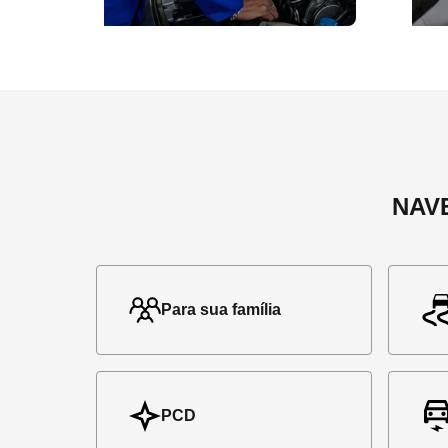
NAV
Para sua família
PCD