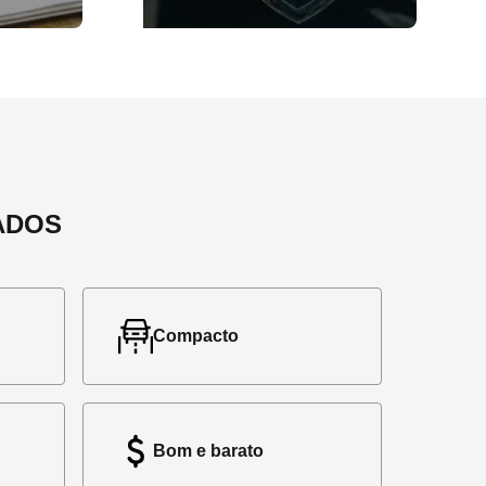
ADOS
Compacto
Bom e barato