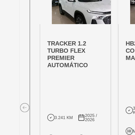
OFERTA ESPECIAL
OFE
VARIANT:
VARIAN
TRACKER 1.2
HB
TURBO FLEX
CO
PREMIER
MA
AUTOMÁTICO
2025 /
3.241 KM
2026