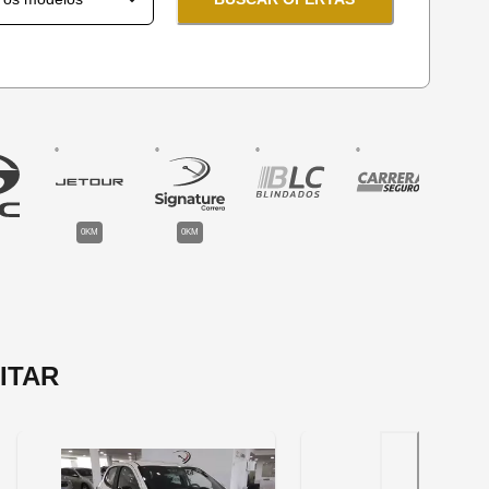
0KM
0KM
ITAR