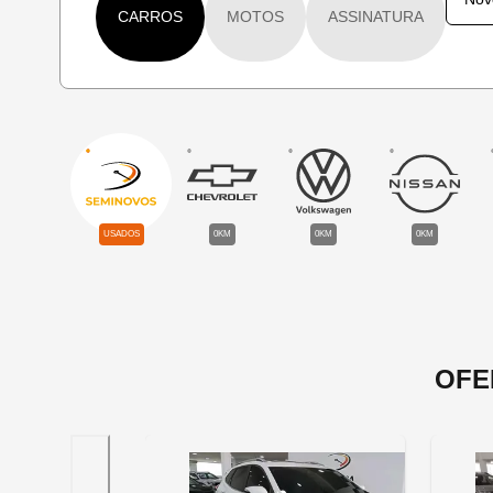
CARROS
MOTOS
ASSINATURA
USADOS
0KM
0KM
0KM
OFE