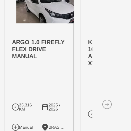
OFERTA ESPECIAL
OFERTA ESPECIAL
VARIANT:
VARIANT:
ARGO 1.0 FIREFLY
KICKS PLAY 1.
FLEX DRIVE
16V FLEXSTAR
MANUAL
ADVANCE PLU
XTRONIC
35.316
2025 /
KM
2026
10.205
202
KM
20
Manual
BRASILIA