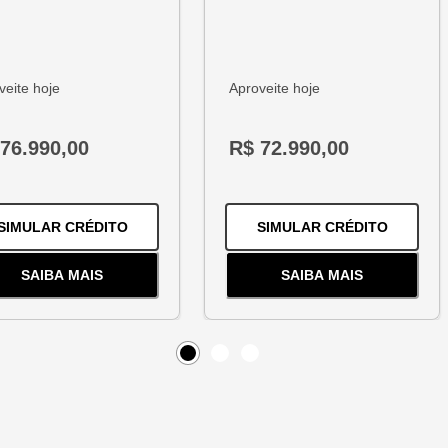
veite hoje
Aproveite hoje
76.990,00
R$ 72.990,00
1.2 TURBO FLEX PREMIER AUTOMÁTICO
PARA O
HB20 1.0 12V FLEX COMFORT MANUA
PARA O
SIMULAR CRÉDITO
SIMULAR CRÉDITO
SAIBA MAIS
SAIBA MAIS
BO FLEX PREMIER AUTOMÁTICO
SOBRE
O
HB20 1.0 12V FLEX COMFORT MANUAL
SOBRE
O
ARGO 1.
Item
0
Item
Item
1
2