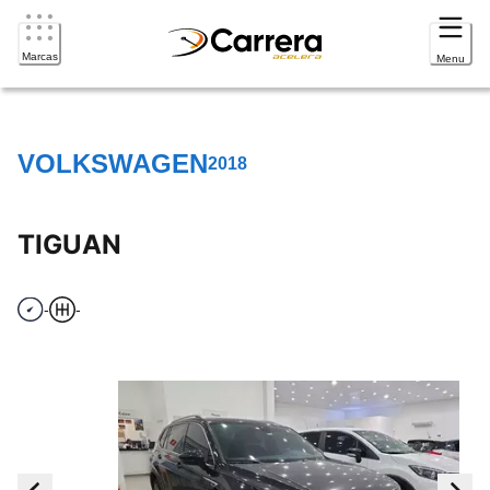
Marcas
Menu
VOLKSWAGEN
2018
TIGUAN
-
-