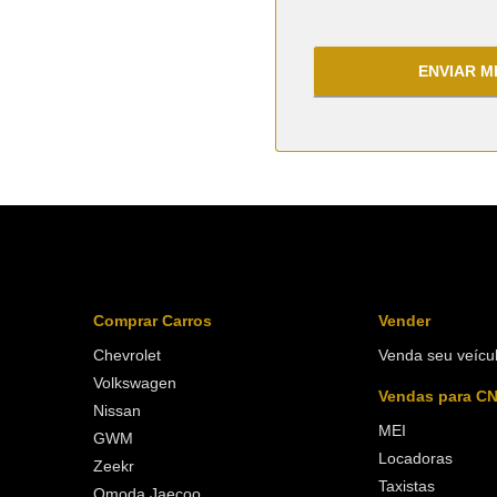
ENVIAR 
Comprar Carros
Vender
Chevrolet
Venda seu veícu
Volkswagen
Vendas para C
Nissan
MEI
GWM
Locadoras
Zeekr
Taxistas
Omoda Jaecoo