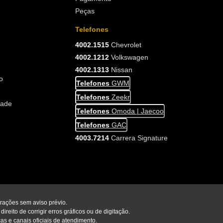
Peças
Telefones
4002.1515
Chevrolet
4002.1212
Volkswagen
4002.1313
Nissan
o
Telefones
GWM
Telefones
Zeekr
dade
Telefones
Omoda | Jaecoo
Telefones
GAC
4003.7214
Carrera Signature
erações sem aviso prévio.
reito de corrigir erros gráficos ou de digitação.
as e canais oficiais de atendimento.