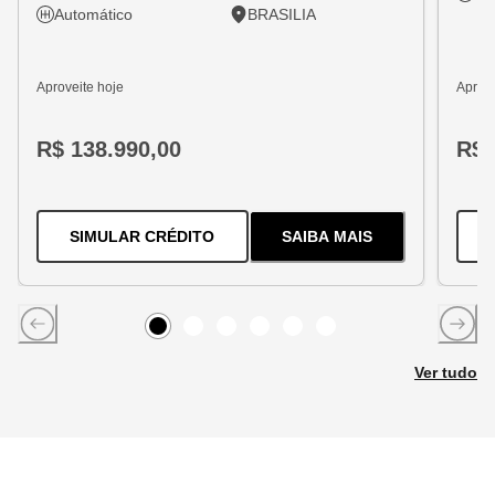
Automático
BRASILIA
Aproveite hoje
Aprove
R$ 138.990,00
R$ 
PARA O
TRACKER 1.2 TURBO FLEX
SIMULAR CRÉDITO
SAIBA MAIS
SOBRE
O
TRACKER 1
Item
0
Item
Item
1
Item
2
Item
3
Item
4
5
Ver tudo