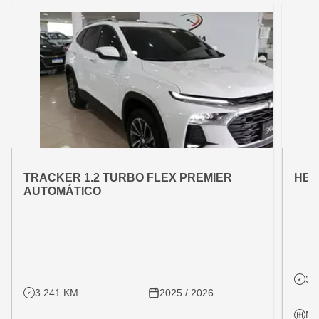
OFERTA ESPECIAL
OFE
VARIANT:
VARIAN
TRACKER 1.2 TURBO FLEX PREMIER
HB2
AUTOMÁTICO
31
3.241 KM
2025 / 2026
Ma