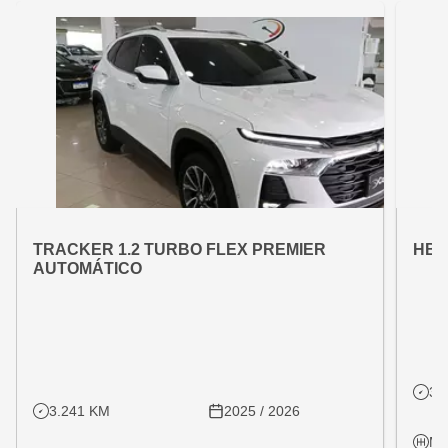
OFERTA ESPECIAL
OFE
VARIANT:
VARIAN
TRACKER 1.2 TURBO FLEX PREMIER
HB2
AUTOMÁTICO
31
3.241 KM
2025 / 2026
Ma