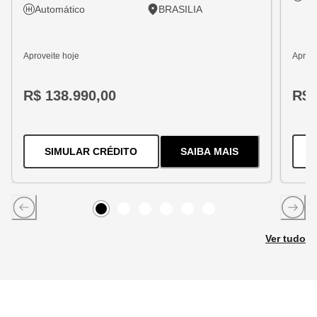
Automático
BRASILIA
Aproveite hoje
Aprove
R$ 138.990,00
R$ 
PARA O
TRACKER 1.2 TURBO FLEX
SIMULAR CRÉDITO
SAIBA MAIS
SOBRE
O
TRACKER 1
Item
0
Item
Item
1
Item
2
Item
3
Item
4
5
Ver tudo