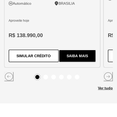
Automático
BRASILIA
Aproveite hoje
Aprove
R$ 138.990,00
R$ 
PARA O
TRACKER 1.2 TURBO FLEX
SIMULAR CRÉDITO
SAIBA MAIS
SOBRE
O
TRACKER 1
Item
0
Item
Item
1
Item
2
Item
3
Item
4
5
Ver tudo