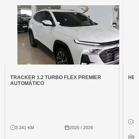
OFERTA ESPECIAL
OFE
VARIANT:
VARIAN
TRACKER 1.2 TURBO FLEX PREMIER
HB2
AUTOMÁTICO
31
3.241 KM
2025 / 2026
Ma