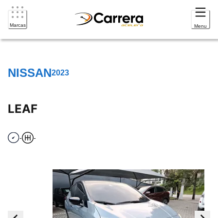
Marcas
Menu
NISSAN
2023
LEAF
-
-