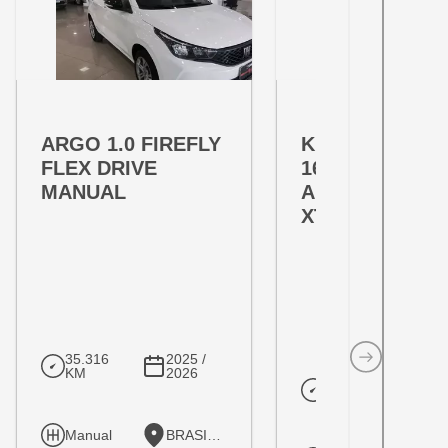
OFERTA ESPECIAL
OFERTA ESPECIAL
VARIANT:
VARIANT:
ARGO 1.0 FIREFLY
KICKS PLAY 1.
FLEX DRIVE
16V FLEXSTAR
MANUAL
ADVANCE PLU
XTRONIC
35.316
2025 /
KM
2026
10.205
202
KM
20
Manual
BRASILIA