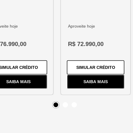
veite hoje
Aproveite hoje
76.990,00
R$ 72.990,00
1.2 TURBO FLEX PREMIER AUTOMÁTICO
PARA O
HB20 1.0 12V FLEX COMFORT MANUA
PARA O
SIMULAR CRÉDITO
SIMULAR CRÉDITO
SAIBA MAIS
SAIBA MAIS
BO FLEX PREMIER AUTOMÁTICO
SOBRE
O
HB20 1.0 12V FLEX COMFORT MANUAL
SOBRE
O
ARGO 1.
Item
0
Item
Item
1
2