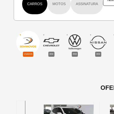
CARROS
MOTOS
ASSINATURA
USADOS
0KM
0KM
0KM
OFE