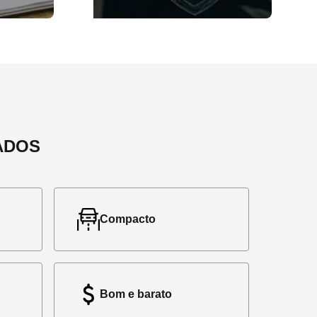
ADOS
Compacto
Bom e barato