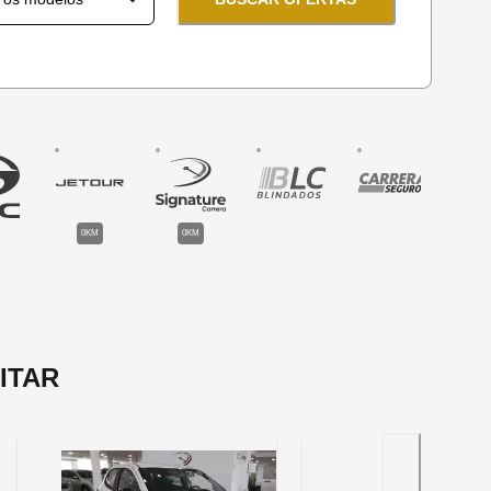
0KM
0KM
ITAR