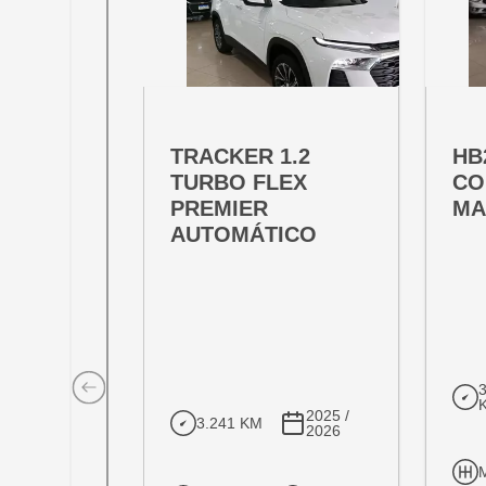
OFERTA ESPECIAL
OFE
VARIANT:
VARIAN
TRACKER 1.2
HB
TURBO FLEX
CO
PREMIER
MA
AUTOMÁTICO
2025 /
3.241 KM
2026