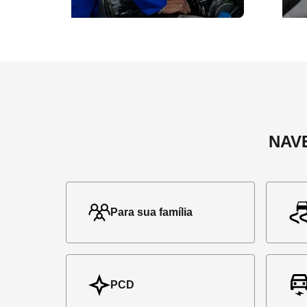
NAV
Para sua família
PCD