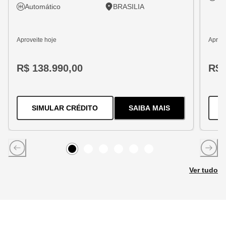
Automático
BRASILIA
Aproveite hoje
Aprove
R$ 138.990,00
R$ 
PARA O
TRACKER 1.2 TURBO FLEX
SIMULAR CRÉDITO
SAIBA MAIS
SOBRE
O
TRACKER 1
Item
0
Item
Item
1
Item
2
Item
3
Item
4
5
Ver tudo