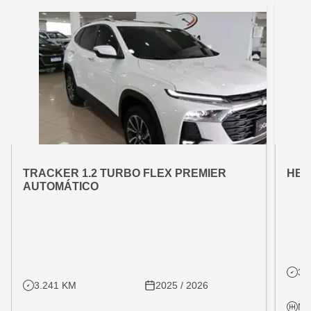
OFERTA ESPECIAL
OFE
VARIANT:
VARIAN
TRACKER 1.2 TURBO FLEX PREMIER
HB2
AUTOMÁTICO
31
3.241 KM
2025 / 2026
Ma