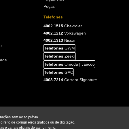
Peças
Telefones
4002.1515
Chevrolet
4002.1212
Volkswagen
4002.1313
Nissan
o
Telefones
GWM
Telefones
Zeekr
dade
Telefones
Omoda | Jaecoo
Telefones
GAC
4003.7214
Carrera Signature
erações sem aviso prévio.
reito de corrigir erros gráficos ou de digitação.
as e canais oficiais de atendimento.