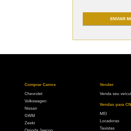
ENVIAR 
Comprar Carros
Vender
Chevrolet
Venda seu veícu
Volkswagen
Vendas para C
Nissan
MEI
GWM
Locadoras
Zeekr
Taxistas
Omoda Jaecoo