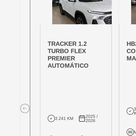
OFERTA ESPECIAL
OFE
VARIANT:
VARIAN
TRACKER 1.2
HB
TURBO FLEX
CO
PREMIER
MA
AUTOMÁTICO
2025 /
3.241 KM
2026