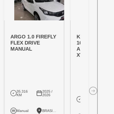
OFERTA ESPECIAL
OFERTA ESPECIAL
VARIANT:
VARIANT:
ARGO 1.0 FIREFLY
KICKS PLAY 1.
FLEX DRIVE
16V FLEXSTAR
MANUAL
ADVANCE PLU
XTRONIC
35.316
2025 /
KM
2026
10.205
202
KM
20
Manual
BRASILIA