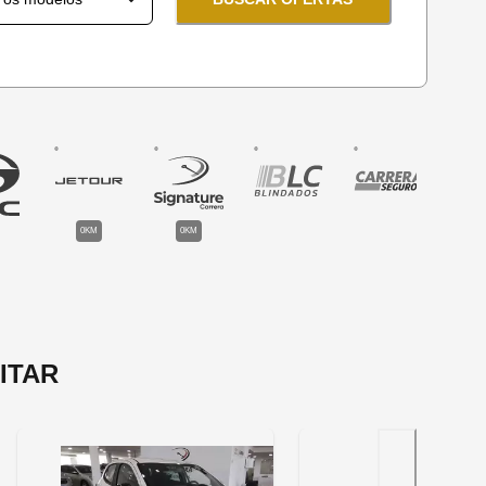
0KM
0KM
ITAR