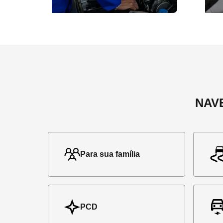
NAV
Para sua família
PCD