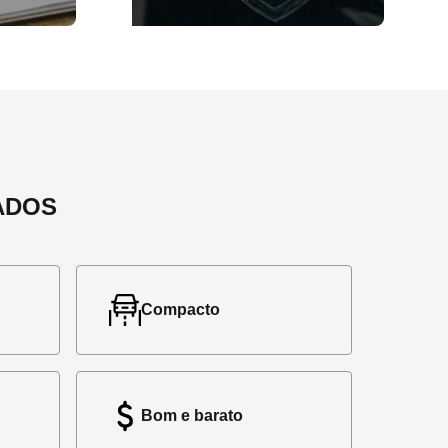
ADOS
Compacto
Bom e barato