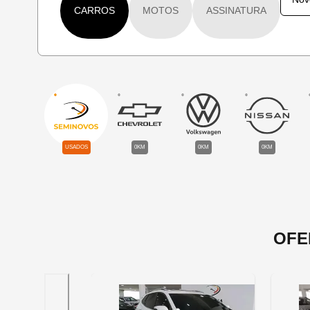
CARROS
MOTOS
ASSINATURA
USADOS
0KM
0KM
0KM
OFE