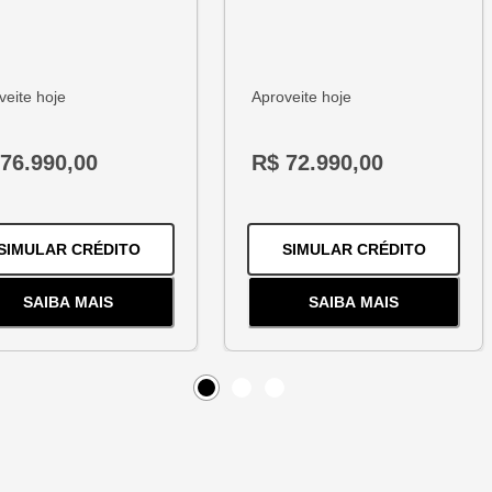
veite hoje
Aproveite hoje
76.990,00
R$ 72.990,00
1.2 TURBO FLEX PREMIER AUTOMÁTICO
PARA O
HB20 1.0 12V FLEX COMFORT MANUA
PARA O
SIMULAR CRÉDITO
SIMULAR CRÉDITO
SAIBA MAIS
SAIBA MAIS
BO FLEX PREMIER AUTOMÁTICO
SOBRE
O
HB20 1.0 12V FLEX COMFORT MANUAL
SOBRE
O
ARGO 1.
Item
0
Item
Item
1
2