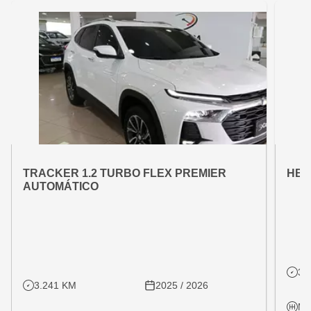
OFERTA ESPECIAL
OFE
VARIANT:
VARIAN
TRACKER 1.2 TURBO FLEX PREMIER
HB2
AUTOMÁTICO
31
3.241 KM
2025 / 2026
Ma