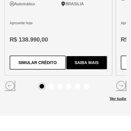
Automático
BRASILIA
Aproveite hoje
Aprove
R$ 138.990,00
R$ 
PARA O
TRACKER 1.2 TURBO FLEX
SIMULAR CRÉDITO
SAIBA MAIS
SOBRE
O
TRACKER 1
Item
0
Item
Item
1
Item
2
Item
3
Item
4
5
Ver tudo