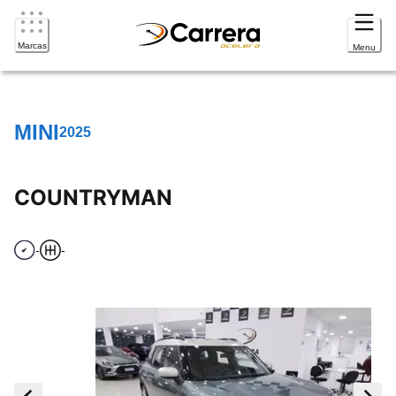
Marcas
Menu
MINI
2025
COUNTRYMAN
-
-