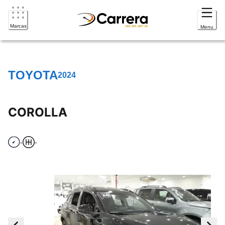
Marcas
Menu
TOYOTA
2024
COROLLA
-
-