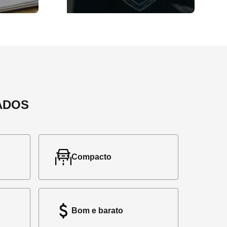
ADOS
Compacto
Bom e barato