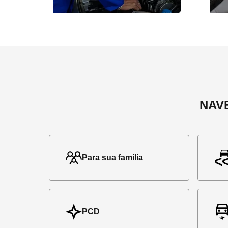
NAV
Para sua família
PCD