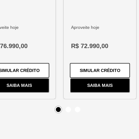
veite hoje
Aproveite hoje
76.990,00
R$ 72.990,00
1.2 TURBO FLEX PREMIER AUTOMÁTICO
PARA O
HB20 1.0 12V FLEX COMFORT MANUA
PARA O
SIMULAR CRÉDITO
SIMULAR CRÉDITO
SAIBA MAIS
SAIBA MAIS
BO FLEX PREMIER AUTOMÁTICO
SOBRE
O
HB20 1.0 12V FLEX COMFORT MANUAL
SOBRE
O
ARGO 1.
Item
0
Item
Item
1
2