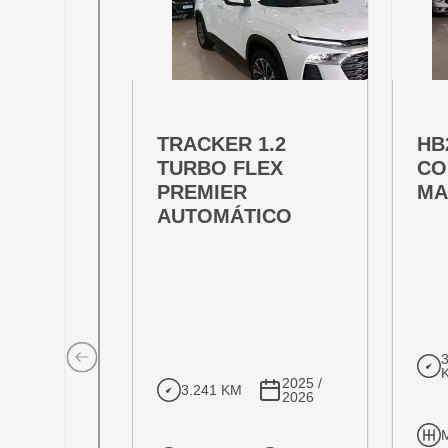
OFERTA ESPECIAL
OFE
VARIANT:
VARIAN
TRACKER 1.2
HB
TURBO FLEX
CO
PREMIER
MA
AUTOMÁTICO
2025 /
3.241 KM
2026