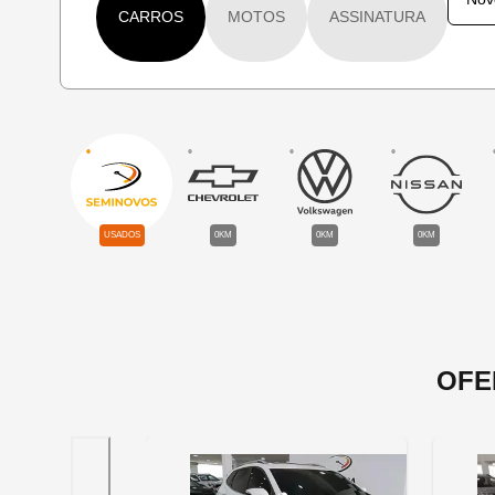
CARROS
MOTOS
ASSINATURA
USADOS
0KM
0KM
0KM
OFE