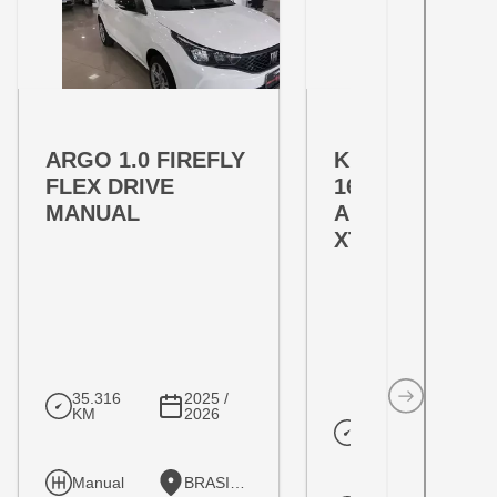
OFERTA ESPECIAL
OFERTA ESPECIAL
VARIANT:
VARIANT:
ARGO 1.0 FIREFLY
KICKS PLAY 1.
FLEX DRIVE
16V FLEXSTAR
MANUAL
ADVANCE PLU
XTRONIC
35.316
2025 /
KM
2026
10.205
202
KM
20
Manual
BRASILIA