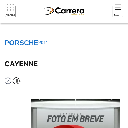
Marcas
Menu
PORSCHE
2011
CAYENNE
-
-