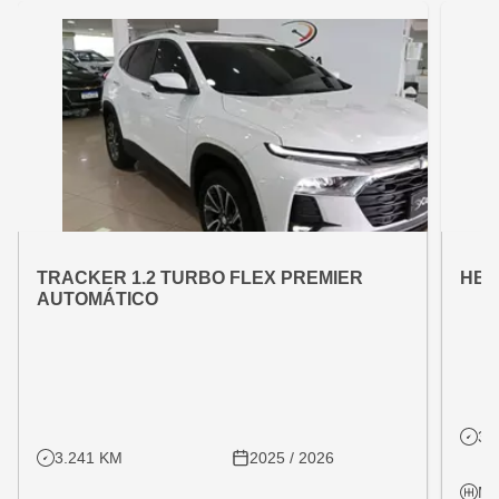
OFERTA ESPECIAL
OFE
VARIANT:
VARIAN
TRACKER 1.2 TURBO FLEX PREMIER
HB2
AUTOMÁTICO
31
3.241 KM
2025 / 2026
Ma