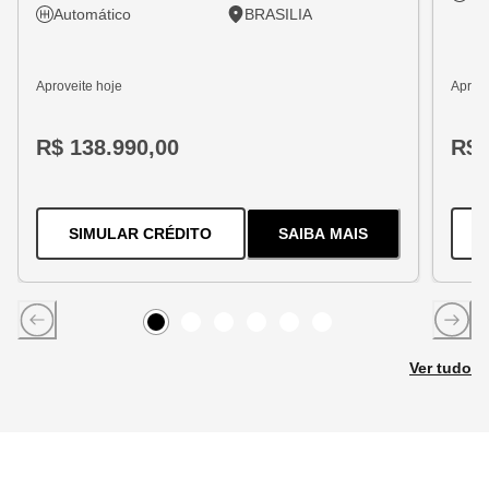
Automático
BRASILIA
Aproveite hoje
Aprove
R$ 138.990,00
R$ 
PARA O
TRACKER 1.2 TURBO FLEX
SIMULAR CRÉDITO
SAIBA MAIS
SOBRE
O
TRACKER 1
Item
0
Item
Item
1
Item
2
Item
3
Item
4
5
Ver tudo